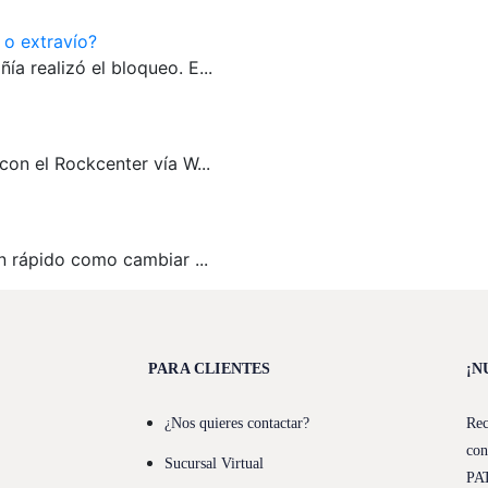
o extravío?
a realizó el bloqueo. E...
con el Rockcenter vía W...
n rápido como cambiar ...
PARA CLIENTES
¡N
¿Nos quieres contactar?
Rec
con
Sucursal Virtual
PA