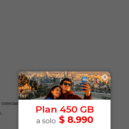
×
 correctamente.
e.