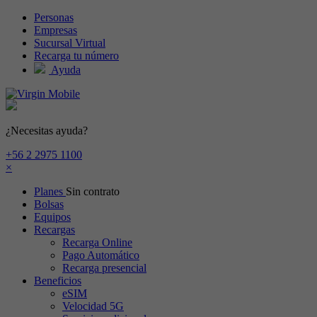
Pasar al contenido principal
Personas
Empresas
Sucursal Virtual
Recarga tu número
Ayuda
¿Necesitas ayuda?
+56 2 2975 1100
×
Planes
Sin contrato
Bolsas
Equipos
Recargas
Recarga Online
Pago Automático
Recarga presencial
Beneficios
eSIM
Velocidad 5G