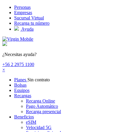
Pasar al contenido principal
Personas
Empresas
Sucursal Virtual
Recarga tu número
Ayuda
¿Necesitas ayuda?
+56 2 2975 1100
×
Planes
Sin contrato
Bolsas
Equipos
Recargas
Recarga Online
Pago Automático
Recarga presencial
Beneficios
eSIM
Velocidad 5G