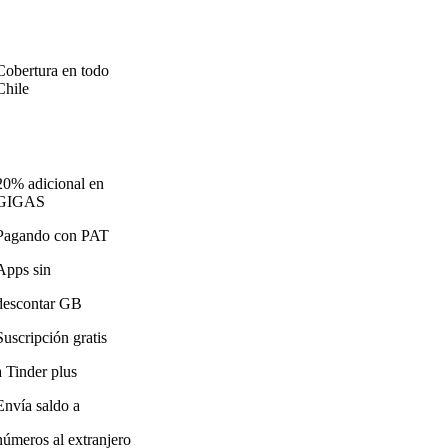
Cobertura en todo
Chile
20% adicional en
GIGAS
Pagando con PAT
Apps sin
descontar GB
Suscripción gratis
a Tinder plus
Envía saldo a
números al extranjero