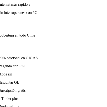
Internet más rápido y
sin interrupciones con 5G
Cobertura en todo Chile
20% adicional en GIGAS
Pagando con PAT
Apps sin
descontar GB
Suscripción gratis
a Tinder plus
Envía saldo a