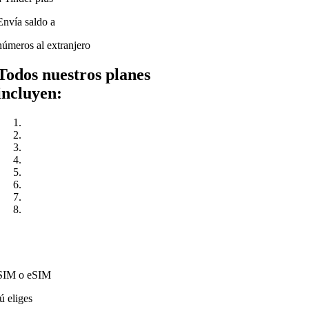
Envía saldo a
números al extranjero
Todos nuestros planes
incluyen:
SIM o eSIM
tú eliges