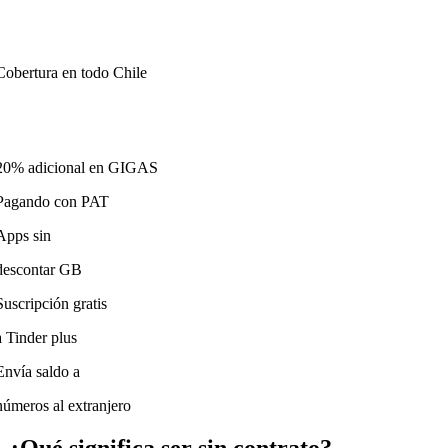
Cobertura en todo Chile
20% adicional en GIGAS
Pagando con PAT
Apps sin
descontar GB
Suscripción gratis
a Tinder plus
Envía saldo a
números al extranjero