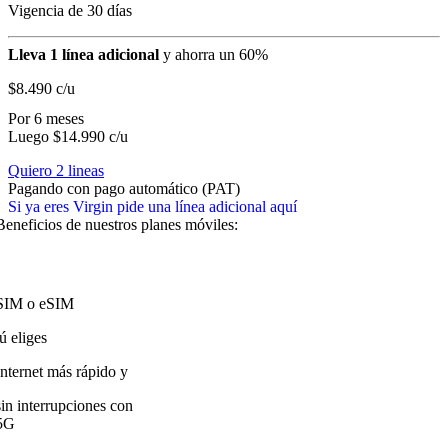
Vigencia de 30 días
Lleva 1 línea adicional
y ahorra un 60%
$8.490
c/u
Por 6 meses
Luego $14.990 c/u
Quiero 2 lineas
Pagando con pago automático (PAT)
Si ya eres Virgin pide una línea adicional aquí
Beneficios de nuestros planes móviles:
SIM o eSIM
tú eliges
Internet más rápido y
sin interrupciones con
5G