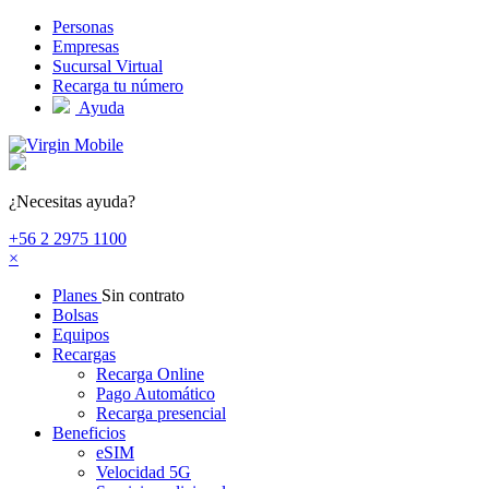
Pasar al contenido principal
Personas
Empresas
Sucursal Virtual
Recarga tu número
Ayuda
¿Necesitas ayuda?
+56 2 2975 1100
×
Planes
Sin contrato
Bolsas
Equipos
Recargas
Recarga Online
Pago Automático
Recarga presencial
Beneficios
eSIM
Velocidad 5G