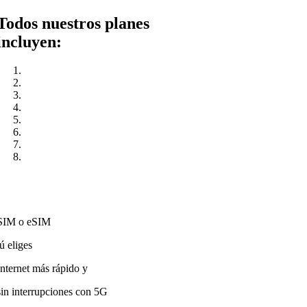
Todos nuestros planes
incluyen:
SIM o eSIM
tú eliges
Internet más rápido y
sin interrupciones con 5G