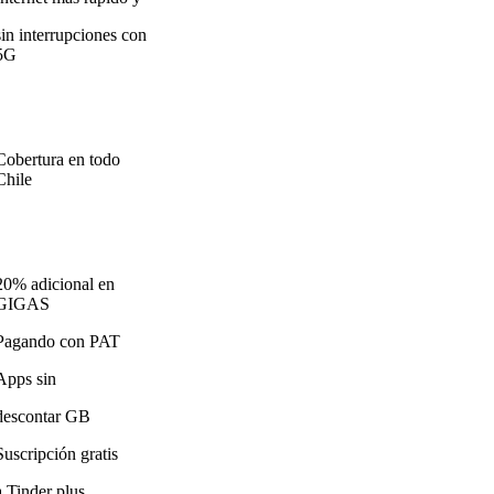
sin interrupciones con
5G
Cobertura en todo
Chile
20% adicional en
GIGAS
Pagando con PAT
Apps sin
descontar GB
Suscripción gratis
a Tinder plus