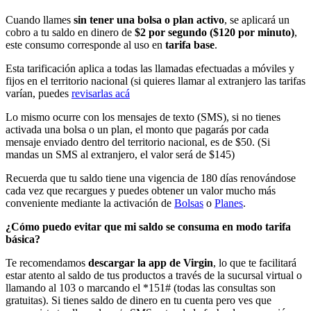
Cuando llames
sin tener una bolsa o plan activo
, se aplicará un
cobro a tu saldo en dinero de
$2 por segundo ($120 por minuto)
,
este consumo corresponde al uso en
tarifa base
.
Esta tarificación aplica a todas las llamadas efectuadas a móviles y
fijos en el territorio nacional (si quieres llamar al extranjero las tarifas
varían, puedes
revisarlas acá
Lo mismo ocurre con los mensajes de texto (SMS), si no tienes
activada una bolsa o un plan, el monto que pagarás por cada
mensaje enviado dentro del territorio nacional, es de $50. (Si
mandas un SMS al extranjero, el valor será de $145)
Recuerda que tu saldo tiene una vigencia de 180 días renovándose
cada vez que recargues y puedes obtener un valor mucho más
conveniente mediante la activación de
Bolsas
o
Planes
.
¿Cómo puedo evitar que mi saldo se consuma en modo tarifa
básica?
Te recomendamos
descargar la app de Virgin
, lo que te facilitará
estar atento al saldo de tus productos a través de la sucursal virtual o
llamando al 103 o marcando el *151# (todas las consultas son
gratuitas). Si tienes saldo de dinero en tu cuenta pero ves que