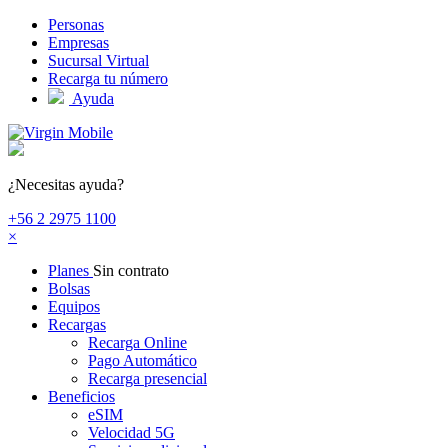
Pasar al contenido principal
Personas
Empresas
Sucursal Virtual
Recarga tu número
Ayuda
¿Necesitas ayuda?
+56 2 2975 1100
×
Planes
Sin contrato
Bolsas
Equipos
Recargas
Recarga Online
Pago Automático
Recarga presencial
Beneficios
eSIM
Velocidad 5G