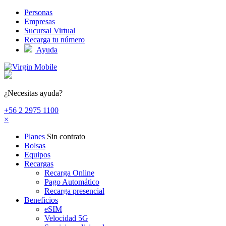
Pasar al contenido principal
Personas
Empresas
Sucursal Virtual
Recarga tu número
Ayuda
¿Necesitas ayuda?
+56 2 2975 1100
×
Planes
Sin contrato
Bolsas
Equipos
Recargas
Recarga Online
Pago Automático
Recarga presencial
Beneficios
eSIM
Velocidad 5G