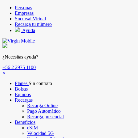
Pasar al contenido principal
Personas
Empresas
Sucursal Virtual
Recarga tu número
Ayuda
¿Necesitas ayuda?
+56 2 2975 1100
×
Planes
Sin contrato
Bolsas
Equipos
Recargas
Recarga Online
Pago Automático
Recarga presencial
Beneficios
eSIM
Velocidad 5G