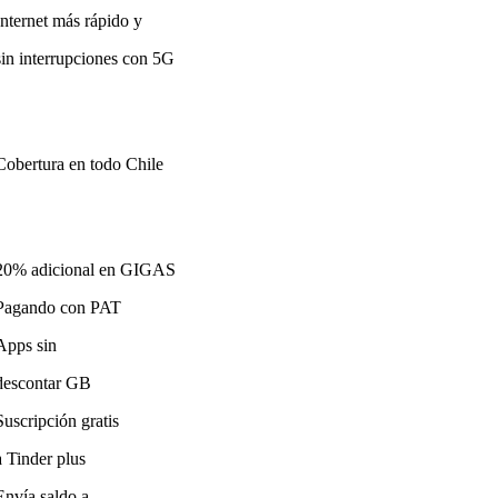
Internet más rápido y
sin interrupciones con 5G
Cobertura en todo Chile
20% adicional en GIGAS
Pagando con PAT
Apps sin
descontar GB
Suscripción gratis
a Tinder plus
Envía saldo a