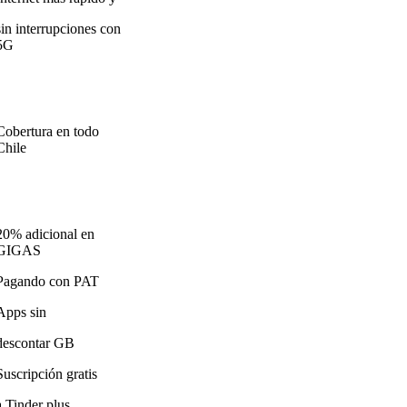
sin interrupciones con
5G
Cobertura en todo
Chile
20% adicional en
GIGAS
Pagando con PAT
Apps sin
descontar GB
Suscripción gratis
a Tinder plus