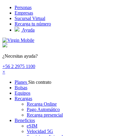
Pasar al contenido principal
Personas
Empresas
Sucursal Virtual
Recarga tu número
Ayuda
¿Necesitas ayuda?
+56 2 2975 1100
×
Planes
Sin contrato
Bolsas
Equipos
Recargas
Recarga Online
Pago Automático
Recarga presencial
Beneficios
eSIM
Velocidad 5G