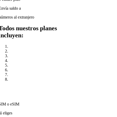
Envía saldo a
números al extranjero
Todos nuestros planes
incluyen:
SIM o eSIM
tú eliges