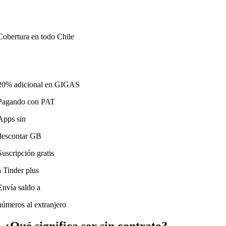
Cobertura en todo Chile
20% adicional en GIGAS
Pagando con PAT
Apps sin
descontar GB
Suscripción gratis
a Tinder plus
Envía saldo a
números al extranjero