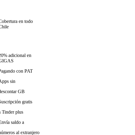
Cobertura en todo
Chile
20% adicional en
GIGAS
Pagando con PAT
Apps sin
descontar GB
Suscripción gratis
a Tinder plus
Envía saldo a
números al extranjero