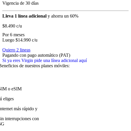
Vigencia de 30 días
Lleva 1 línea adicional
y ahorra un 60%
$8.490
c/u
Por 6 meses
Luego $14.990 c/u
Quiero 2 lineas
Pagando con pago automático (PAT)
Si ya eres Virgin pide una línea adicional aquí
Beneficios de nuestros planes móviles:
SIM o eSIM
tú eliges
Internet más rápido y
sin interrupciones con
5G