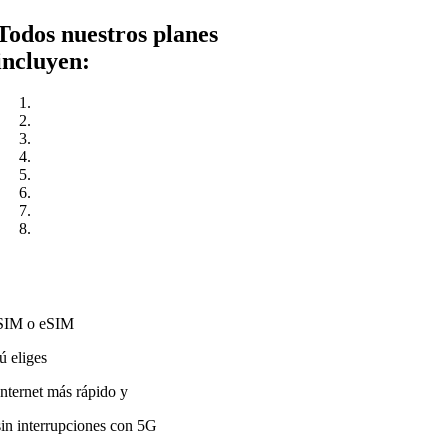
Todos nuestros planes
incluyen:
SIM o eSIM
tú eliges
Internet más rápido y
sin interrupciones con 5G