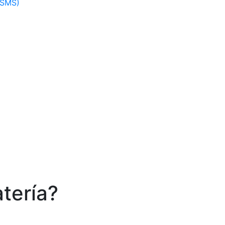
(SMS)
tería?