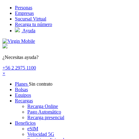
Pasar al contenido principal
Personas
Empresas
Sucursal Virtual
Recarga tu número
Ayuda
¿Necesitas ayuda?
+56 2 2975 1100
×
Planes
Sin contrato
Bolsas
Equipos
Recargas
Recarga Online
Pago Automático
Recarga presencial
Beneficios
eSIM
Velocidad 5G